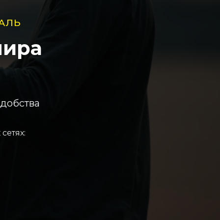
АЛЬ
мира
удобства
сетях: