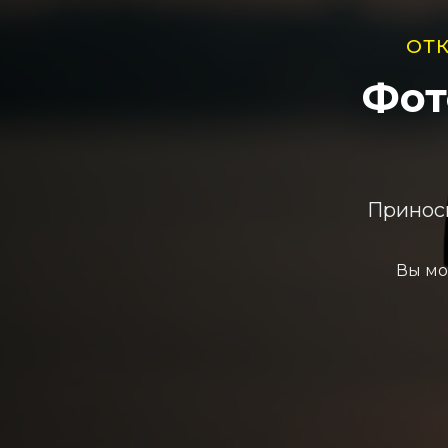
ОТ
Фот
Приноси
Вы мо