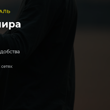
АЛЬ
мира
удобства
сетях: