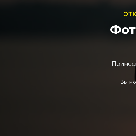
ОТ
Фот
Приноси
Вы мо