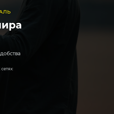
АЛЬ
мира
удобства
сетях: