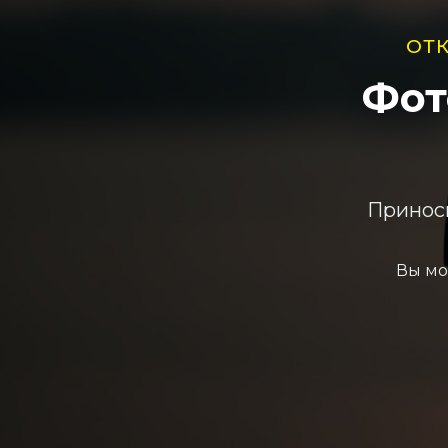
ОТ
Фот
Приноси
Вы мо