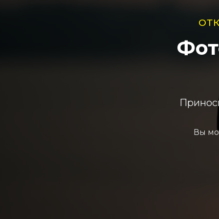
ОТ
Фот
Приноси
Вы мо