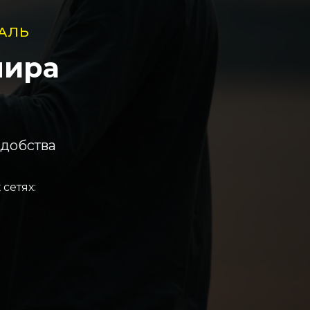
АЛЬ
мира
удобства
сетях: